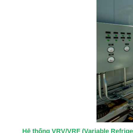
Hệ thống VRV/VRF (Variable Refrige