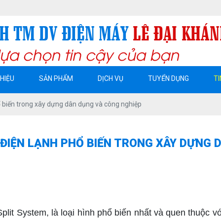
BẾN CÁT. T BÌNH DƯƠNG
THIỆU
SẢN PHẨM
DỊCH VỤ
TUYỂN DỤNG
TI
hổ biến trong xây dựng dân dụng và công nghiệp
 ĐIỆN LẠNH PHỔ BIẾN TRONG XÂY DỰNG 
Split System, là loại hình phổ biến nhất và quen thuộc