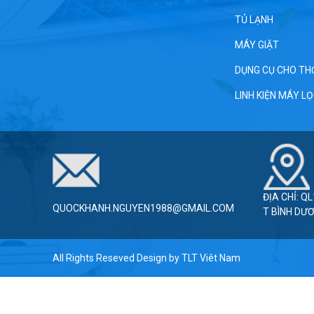
TỦ LẠNH
MÁY GIẶT
DỤNG CỤ CHO TH
LINH KIỆN MÁY L
ĐỊA CHỈ: Q
QUOCKHANH.NGUYEN1988@GMAIL.COM
T BÌNH DƯ
All Rights Reseved Design by
TLT Viêt Nam