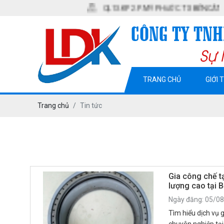
QL13. KP2. P. MỸ PHƯỚC. TX BẾN CÁT. T BÌNH D
TRANG CHỦ
GIỚI 
Trang chủ
Tin tức
Gia công chế t
lượng cao tại 
Ngày đăng: 05/0
Tìm hiểu dịch vụ 