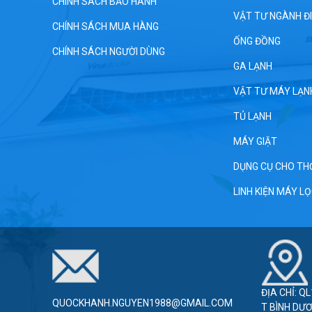
CHÍNH SÁCH BẢO HÀNH
VẬT TƯ NGÀNH Đ
CHÍNH SÁCH MUA HÀNG
ỐNG ĐỒNG
CHÍNH SÁCH NGƯỜI DÙNG
GA LẠNH
VẬT TƯ MÁY LẠN
TỦ LẠNH
MÁY GIẶT
DỤNG CỤ CHO TH
LINH KIỆN MÁY L
ĐỊA CHỈ: Q
QUOCKHANH.NGUYEN1988@GMAIL.COM
T BÌNH DƯ