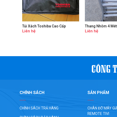
Túi Xách Toshiba Cao Cấp
Thang Nhôm 4 Mét
Liên hệ
Liên hệ
CÔNG T
CHÍNH SÁCH
SẢN PHẨM
CHÍNH SÁCH TRẢ HÀNG
CHÂN ĐỠ MÁY GIĂ
REMOTE TIVI