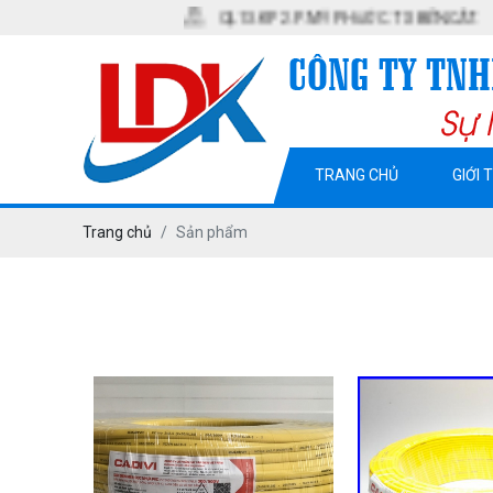
QL13. KP2. P. MỸ PHƯỚC. TX BẾN CÁT. T BÌNH DƯƠN
TRANG CHỦ
GIỚI 
Trang chủ
Sản phẩm