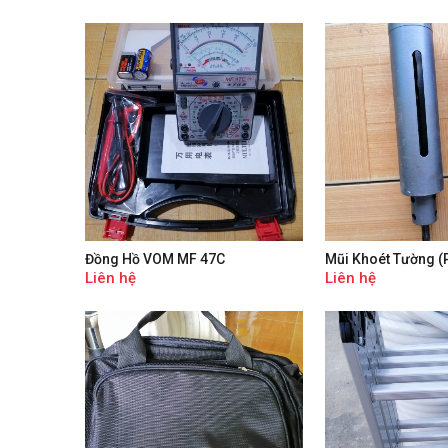
Đồng Hồ VOM MF 47C
Mũi Khoét Tường (
20cm Và 12cm
Liên hệ
Liên hệ