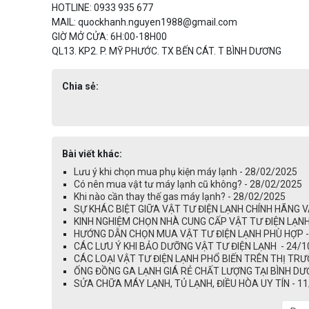
HOTLINE: 0933 935 677
MAIL: quockhanh.nguyen1988@gmail.com
GIỜ MỞ CỬA: 6H:00-18H00
QL13. KP2. P. MỸ PHƯỚC. TX BẾN CÁT. T BÌNH DƯƠNG
Chia sẻ:
Bài viết khác:
Lưu ý khi chọn mua phụ kiện máy lạnh - 28/02/2025
Có nên mua vật tư máy lạnh cũ không? - 28/02/2025
Khi nào cần thay thế gas máy lạnh? - 28/02/2025
SỰ KHÁC BIỆT GIỮA VẬT TƯ ĐIỆN LẠNH CHÍNH HÃNG V
KINH NGHIỆM CHỌN NHÀ CUNG CẤP VẬT TƯ ĐIỆN LẠNH 
HƯỚNG DẪN CHỌN MUA VẬT TƯ ĐIỆN LẠNH PHÙ HỢP -
CÁC LƯU Ý KHI BẢO DƯỠNG VẬT TƯ ĐIỆN LẠNH - 24/1
CÁC LOẠI VẬT TƯ ĐIỆN LẠNH PHỔ BIẾN TRÊN THỊ TRƯ
ỐNG ĐỒNG GA LẠNH GIÁ RẺ CHẤT LƯỢNG TẠI BÌNH 
SỬA CHỮA MÁY LẠNH, TỦ LẠNH, ĐIỀU HÒA UY TÍN - 