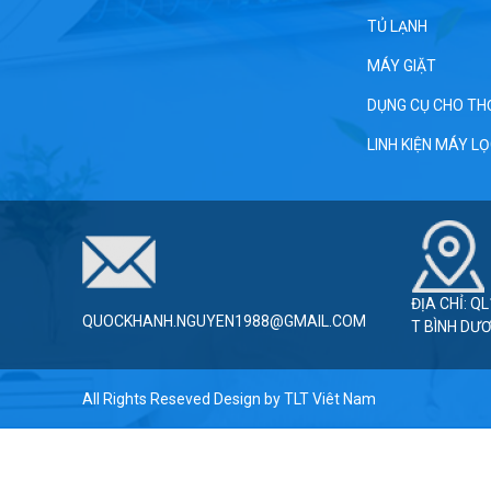
TỦ LẠNH
MÁY GIẶT
DỤNG CỤ CHO TH
LINH KIỆN MÁY L
ĐỊA CHỈ: Q
QUOCKHANH.NGUYEN1988@GMAIL.COM
T BÌNH DƯ
All Rights Reseved Design by
TLT Viêt Nam