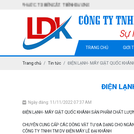
̃ PHƯỚC. TX BẾN CÁT. T BÌNH DƯƠNG
TRANG CHỦ
GIỚI 
Trang chủ
Tin tức
ĐIỆN LẠNH- MÁY GIẶT QUỐC KHÁ
ĐIỆN LẠ
Ngày đăng: 11/11/2022 07:37 AM
ĐIỆN LẠNH- MÁY GIẶT QUỐC KHÁNH SẢN PHẨM CHẤT LƯỢ
CHUYÊN CUNG CẤP CÁC DÒNG VẬT TƯ ĐA DẠNG CHO NGÀNH
CÔNG TY TNHH TM DV ĐIỆN MÁY LÊ ĐẠI KHÁNH