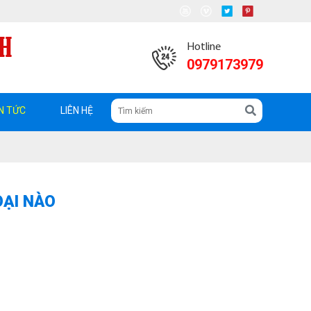
Hotline
0979173979
N TỨC
LIÊN HỆ
OẠI NÀO