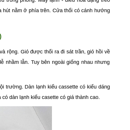
ều trong phòng. Máy lạnh - điều hoà dạng treo 
a hút nằm ở phía trên. Cửa thổi có cánh hướng 
)
 rộng. Gió được thổi ra đi sát trần, gió hồi về 
t dễ nhầm lẫn. Tuy bên ngoài giống nhau nhưng 
ội trường. Dàn lạnh kiểu cassette có kiểu dáng 
à có dàn lạnh kiểu casette có giá thành cao.