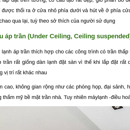
lắp đặt trên tường, có cấu tạo rất đẹp, gió phân bố đ
 được thổi ra ở cửa nhỏ phía dưới và hút về ở phía cử
hao qua lại, tuỳ theo sở thích của người sử dụng
u áp trần (Under Ceiling, Ceiling suspended
lạnh áp trần thích hợp cho các công trình có trần thấp và
 trần rất giống dàn lạnh đặt sàn vì thế khi lắp đặt rấ
vị trí rất khác nhau
ần cao, không gian rộng như các phòng họp, đại sảnh, h
tăng thẩm mỹ bề mặt trần nhà. Tuy nhiên máylạnh -điều ho