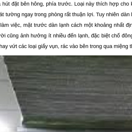
ửa hút đặt bên hông, phía trước. Loại này thích hợp cho
át tường ngay trong phòng rất thuận lợi. Tuy nhiên dàn 
àm việc, mặt trước dàn lạnh cách một khoảng nhất định 
ười cũng ảnh hưởng ít nhiều đến lạnh, đặc biệt chổ đô
hay vứt các loại giấy vụn, rác vào bên trong qua miệng t