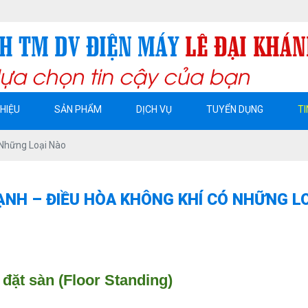
́N CÁT. T BÌNH DƯƠNG
THIỆU
SẢN PHẨM
DỊCH VỤ
TUYỂN DỤNG
TI
 Những Loại Nào
ẠNH – ĐIỀU HÒA KHÔNG KHÍ CÓ NHỮNG L
 đặt sàn (Floor Standing)