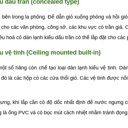
u dấu trần (concealed type)
bên trong la phông. Để dẫn gió xuống phòng và hồi gió tr
p cho các văn phòng, công sở, các khu vực có trần giả.
u hoà có dàn lạnh kiểu dấu trần có thể lắp đặt cho các
 vệ tinh (Ceiling mounted built-in)
t số hãng còn chế tạo loại dàn lạnh kiểu vệ tinh. Dàn 
 đó là các hộp có các cửa thổi gió. Các vệ tinh được nố
ưng, khi lắp cần có độ dốc nhất định để nước ngưng ch
là ống PVC và có bọc mút cách nhiệt nhằm tránh đọng