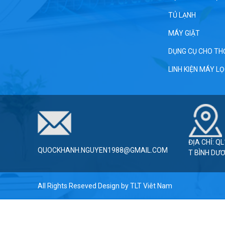
TỦ LẠNH
MÁY GIẶT
DỤNG CỤ CHO TH
LINH KIỆN MÁY L
ĐỊA CHỈ: Q
QUOCKHANH.NGUYEN1988@GMAIL.COM
T BÌNH DƯ
All Rights Reseved Design by
TLT Viêt Nam