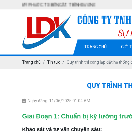
 MỸ PHƯỚC. TX BẾN CÁT. T BÌNH DƯƠNG
TRANG CHỦ
GIỚI 
Trang chủ
Tin tức
Quy trình thi công lắp đặt hệ thống
QUY TRÌNH T
Ngày đăng: 11/06/2025 01:04 AM
Giai Đoạn 1: Chuẩn bị kỹ lưỡng trướ
Khảo sát và tư vấn chuyên sâu: