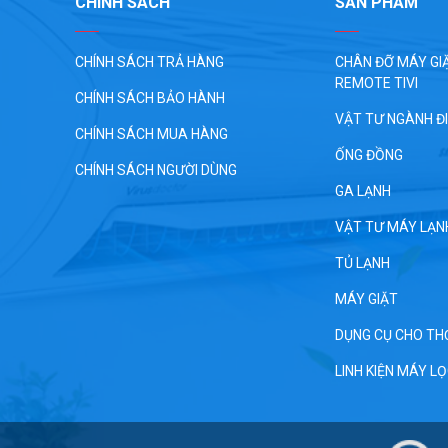
CHÍNH SÁCH
SẢN PHẨM
CHÍNH SÁCH TRẢ HÀNG
CHÂN ĐỠ MÁY GIĂ
REMOTE TIVI
CHÍNH SÁCH BẢO HÀNH
VẬT TƯ NGÀNH Đ
CHÍNH SÁCH MUA HÀNG
ỐNG ĐỒNG
CHÍNH SÁCH NGƯỜI DÙNG
GA LẠNH
VẬT TƯ MÁY LẠN
TỦ LẠNH
MÁY GIẶT
DỤNG CỤ CHO TH
LINH KIỆN MÁY L