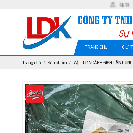
QL13. KP2. P. MỸ P
TRANG CHỦ
GIỚI 
Trang chủ
Sản phẩm
VẬT TƯ NGÀNH ĐIỆN DÂN DỤNG