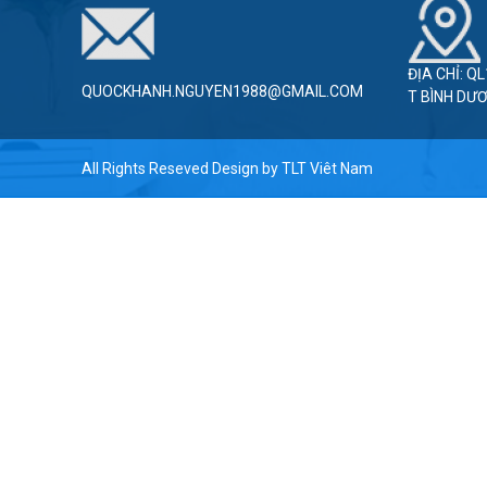
ĐỊA CHỈ: Q
QUOCKHANH.NGUYEN1988@GMAIL.COM
T BÌNH DƯ
All Rights Reseved Design by
TLT Viêt Nam