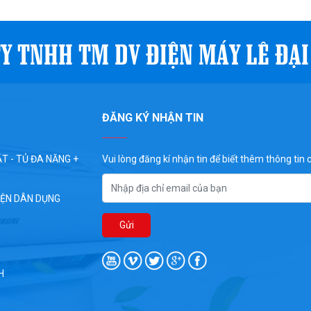
Y TNHH TM DV ĐIỆN MÁY LÊ ĐẠ
ĐĂNG KÝ NHẬN TIN
̣T - TỦ ĐA NĂNG +
Vui lòng đăng kí nhận tin để biết thêm thông tin ch
IỆN DÂN DỤNG
H