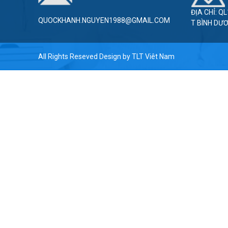
ĐỊA CHỈ: Q
QUOCKHANH.NGUYEN1988@GMAIL.COM
T BÌNH DƯ
All Rights Reseved Design by
TLT Viêt Nam