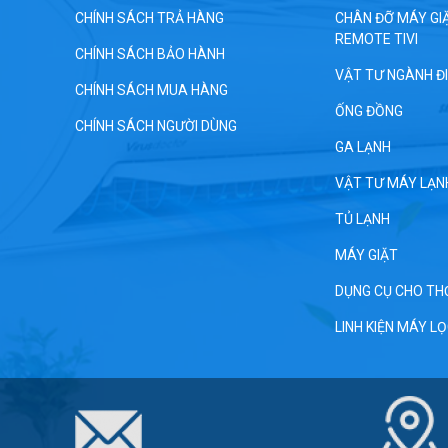
CHÍNH SÁCH TRẢ HÀNG
CHÂN ĐỠ MÁY GIĂ
REMOTE TIVI
CHÍNH SÁCH BẢO HÀNH
VẬT TƯ NGÀNH Đ
CHÍNH SÁCH MUA HÀNG
ỐNG ĐỒNG
CHÍNH SÁCH NGƯỜI DÙNG
GA LẠNH
VẬT TƯ MÁY LẠN
TỦ LẠNH
MÁY GIẶT
DỤNG CỤ CHO TH
LINH KIỆN MÁY L