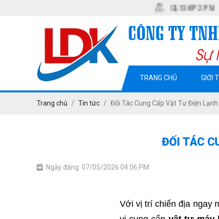
QL13. KP2. P. MỸ PHƯỚC. T
TRANG CHỦ
GIỚI 
Trang chủ
Tin tức
Đối Tác Cung Cấp Vật Tư Điện Lạnh
ĐỐI TÁC C
Ngày đăng: 07/05/2026 04:06 PM
Với vị trí chiến địa nga