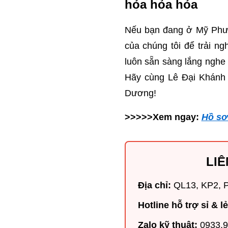
hỏa hỏa hỏa
Nếu bạn đang ở Mỹ Phướ
của chúng tôi để trải n
luôn sẵn sàng lắng nghe 
Hãy cùng Lê Đại Khánh 
Dương!
>>>>>Xem ngay:
Hồ sơ
LIÊ
Địa chỉ:
QL13, KP2, P
Hotline hỗ trợ sỉ & lẻ
Zalo kỹ thuật:
0933.9