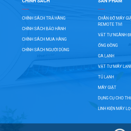
CHÍNH SÁCH
SẢN PHẨM
CHÍNH SÁCH TRẢ HÀNG
CHÂN ĐỠ MÁY GIĂ
REMOTE TIVI
CHÍNH SÁCH BẢO HÀNH
VẬT TƯ NGÀNH Đ
CHÍNH SÁCH MUA HÀNG
ỐNG ĐỒNG
CHÍNH SÁCH NGƯỜI DÙNG
GA LẠNH
VẬT TƯ MÁY LẠN
TỦ LẠNH
MÁY GIẶT
DỤNG CỤ CHO TH
LINH KIỆN MÁY L