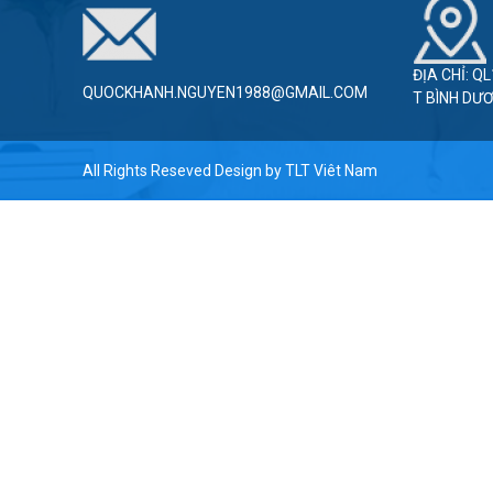
ĐỊA CHỈ: Q
QUOCKHANH.NGUYEN1988@GMAIL.COM
T BÌNH DƯ
All Rights Reseved Design by
TLT Viêt Nam