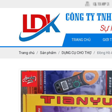
QL13. KP2. P. MỸ PHƯỚC.
TRANG CHỦ
GIỚI 
Trang chủ
Sản phẩm
DỤNG CỤ CHO THỢ
Đồng Hồ