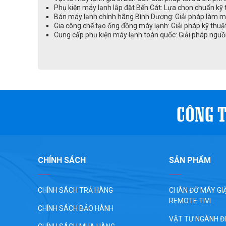
Phụ kiện máy lạnh lắp đặt Bến Cát: Lựa chọn chuẩn kỹ 
Bán máy lạnh chính hãng Bình Dương: Giải pháp làm mát
Gia công chế tạo ống đồng máy lạnh: Giải pháp kỹ thuậ
Cung cấp phụ kiện máy lạnh toàn quốc: Giải pháp nguồ
CÔNG T
CHÍNH SÁCH
SẢN PHẨM
CHÍNH SÁCH TRẢ HÀNG
CHÂN ĐỠ MÁY GIĂ
REMOTE TIVI
CHÍNH SÁCH BẢO HÀNH
VẬT TƯ NGÀNH Đ