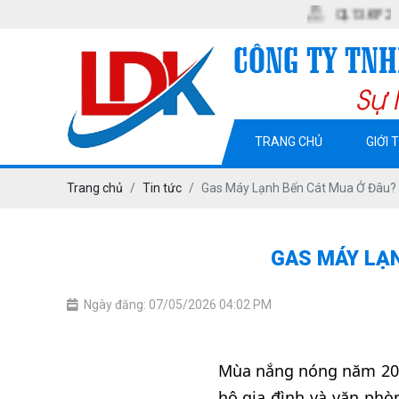
QL13. KP2. P. MỸ PHƯỚ
TRANG CHỦ
GIỚI 
Trang chủ
Tin tức
Gas Máy Lạnh Bến Cát Mua Ở Đâu? 
GAS MÁY LẠN
Ngày đăng: 07/05/2026 04:02 PM
Mùa nắng nóng năm 2026
hộ gia đình và văn phò