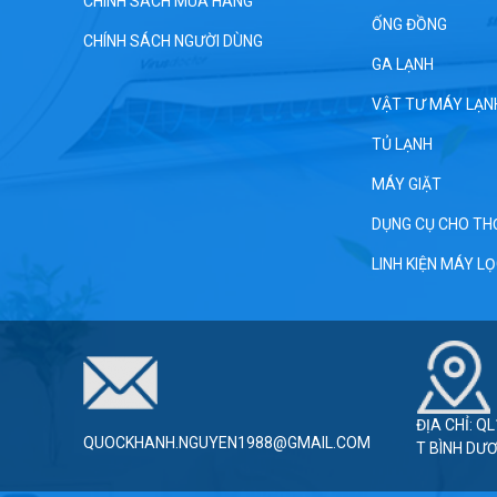
CHÍNH SÁCH MUA HÀNG
ỐNG ĐỒNG
CHÍNH SÁCH NGƯỜI DÙNG
GA LẠNH
VẬT TƯ MÁY LẠN
TỦ LẠNH
MÁY GIẶT
DỤNG CỤ CHO TH
LINH KIỆN MÁY L
ĐỊA CHỈ: Q
QUOCKHANH.NGUYEN1988@GMAIL.COM
T BÌNH DƯ