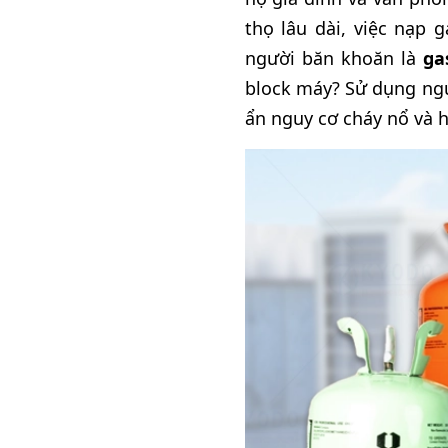
thọ lâu dài, việc nạp 
người băn khoăn là
ga
block máy? Sử dụng ngu
ẩn nguy cơ cháy nổ và hư