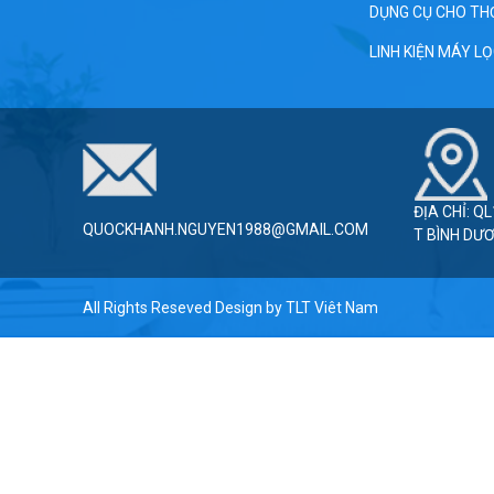
DỤNG CỤ CHO TH
LINH KIỆN MÁY L
ĐỊA CHỈ: Q
QUOCKHANH.NGUYEN1988@GMAIL.COM
T BÌNH DƯ
All Rights Reseved Design by
TLT Viêt Nam