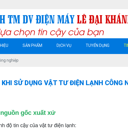
THIỆU
SẢN PHẨM
DỊCH VỤ
TUYỂN DỤNG
TI
công nghiệp
 KHI SỬ DỤNG VẬT TƯ ĐIỆN LẠNH CÔNG 
 nguồn gốc xuất xứ
h độ tin cậy của vật tư điện lạnh: