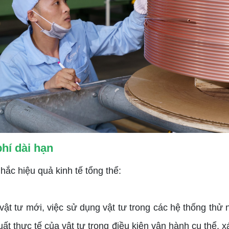
hí dài hạn
nhắc hiệu quả kinh tế tổng thể:
 vật tư mới, việc sử dụng vật tư trong các hệ thống th
uất thực tế của vật tư trong điều kiện vận hành cụ thể, 