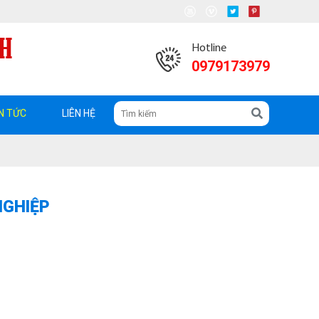
Hotline
0979173979
N TỨC
LIÊN HỆ
NGHIỆP