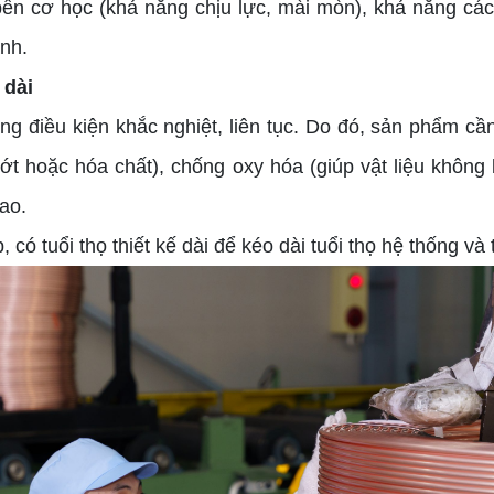
 bền cơ học (khả năng chịu lực, mài mòn), khả năng cách
ạnh.
 dài
ong điều kiện khắc nghiệt, liên tục. Do đó, sản phẩm c
ớt hoặc hóa chất), chống oxy hóa (giúp vật liệu không 
cao.
có tuổi thọ thiết kế dài để kéo dài tuổi thọ hệ thống và ti