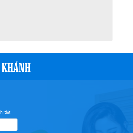
I KHÁNH
i tiết