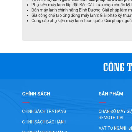
Phụ kiện máy lạnh lắp đặt Bến Cát: Lựa chọn chuẩn kỹ 
Bán máy lạnh chính hãng Bình Dương: Giải pháp làm mát
Gia công chế tạo ống đồng máy lạnh: Giải pháp kỹ thuậ
Cung cấp phụ kiện máy lạnh toàn quốc: Giải pháp nguồ
CÔNG T
CHÍNH SÁCH
SẢN PHẨM
CHÍNH SÁCH TRẢ HÀNG
CHÂN ĐỠ MÁY GIĂ
REMOTE TIVI
CHÍNH SÁCH BẢO HÀNH
VẬT TƯ NGÀNH Đ