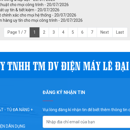
thuật cho mọi công trình - 20/07/2026
 uy tín & tiết kiệm - 20/07/2026
t chính xác cho mọi hệ thống - 20/07/2026
n hàng uy tín cho mọi công trình - 20/07/2026
Page 1 / 7
1
2
3
4
5
6
7
Next
Last
Y TNHH TM DV ĐIỆN MÁY LÊ ĐẠ
ĐĂNG KÝ NHẬN TIN
̣T - TỦ ĐA NĂNG +
Vui lòng đăng kí nhận tin để biết thêm thông tin ch
IỆN DÂN DỤNG