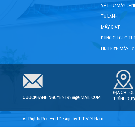
VẬT TƯ MÁY LẠN
TỦ LẠNH
MÁY GIẶT
DỤNG CỤ CHO TH
LINH KIỆN MÁY L
ĐỊA CHỈ: Q
QUOCKHANH.NGUYEN1988@GMAIL.COM
T BÌNH DƯ
All Rights Reseved Design by
TLT Viêt Nam