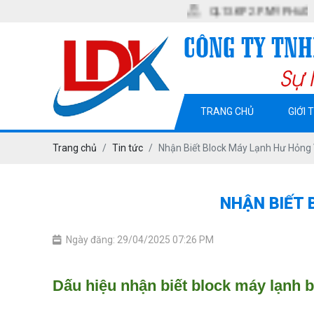
QL13. KP2. P. MỸ PHƯỚC. TX BẾN 
TRANG CHỦ
GIỚI 
Trang chủ
Tin tức
Nhận Biết Block Máy Lạnh Hư Hỏng 
NHẬN BIẾT 
Ngày đăng: 29/04/2025 07:26 PM
Dấu hiệu nhận biết block máy lạnh b