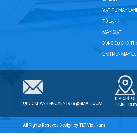
VẬT TƯ MÁY LẠN
TỦ LẠNH
MÁY GIẶT
DỤNG CỤ CHO TH
LINH KIỆN MÁY L
ĐỊA CHỈ: Q
QUOCKHANH.NGUYEN1988@GMAIL.COM
T BÌNH DƯ
All Rights Reseved Design by
TLT Viêt Nam