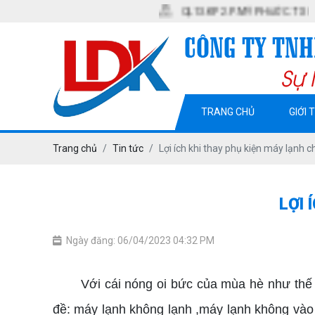
QL13. KP2. P. MỸ PHƯỚC. TX BẾN CÁT. T 
TRANG CHỦ
GIỚI 
Trang chủ
Tin tức
Lợi ích khi thay phụ kiện máy lạnh 
LỢI 
Ngày đăng: 06/04/2023 04:32 PM
Với cái nóng oi bức của mùa hè như thế thì
đề: máy lạnh không lạnh ,máy lạnh không vào 