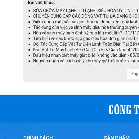
Bài viết khác:
SỬA CHỮA MÁY LẠNH, TỦ LẠNH, ĐIỀU HÒA UY TÍN - 
CHUYÊN CUNG CẤP CÁC DÒNG VẬT TƯ ĐA DẠNG CHO NG
Điểm danh một số loại gas thường dùng trên máy lạnh
Tác dụng của việc vệ sinh máy điều hòa thường xuyên
Nên vệ sinh máy lạnh định kỳ bao lâu một lần? - 11/11
Tìm hiểu về các bước nạp gas điều hòa đơn giản nhất 
Đối Tác Cung Cấp Vật Tư Điện Lạnh Toàn Diện Tại Bến
Kho Vật Tư Máy Lạnh Bến Cát | Giá Sỉ & Giao Nhanh 20
Dấu hiệu nhận biết máy giặt bị lỗi không vào điện - 05
Nguyên nhân và cách xử lý khi máy giặt xả nước ra ng
Page
CÔNG T
CHÍNH SÁCH
SẢN PHẨM