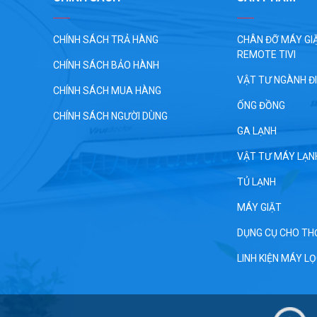
CHÍNH SÁCH TRẢ HÀNG
CHÂN ĐỠ MÁY GIĂ
REMOTE TIVI
CHÍNH SÁCH BẢO HÀNH
VẬT TƯ NGÀNH Đ
CHÍNH SÁCH MUA HÀNG
ỐNG ĐỒNG
CHÍNH SÁCH NGƯỜI DÙNG
GA LẠNH
VẬT TƯ MÁY LẠN
TỦ LẠNH
MÁY GIẶT
DỤNG CỤ CHO TH
LINH KIỆN MÁY L