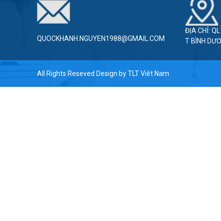
ĐỊA CHỈ: Q
QUOCKHANH.NGUYEN1988@GMAIL.COM
T BÌNH DƯ
All Rights Reseved Design by
TLT Viêt Nam