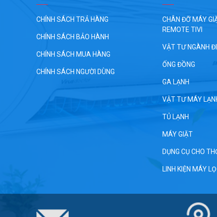
CHÍNH SÁCH TRẢ HÀNG
CHÂN ĐỠ MÁY GIĂ
REMOTE TIVI
CHÍNH SÁCH BẢO HÀNH
VẬT TƯ NGÀNH Đ
CHÍNH SÁCH MUA HÀNG
ỐNG ĐỒNG
CHÍNH SÁCH NGƯỜI DÙNG
GA LẠNH
VẬT TƯ MÁY LẠN
TỦ LẠNH
MÁY GIẶT
DỤNG CỤ CHO TH
LINH KIỆN MÁY L