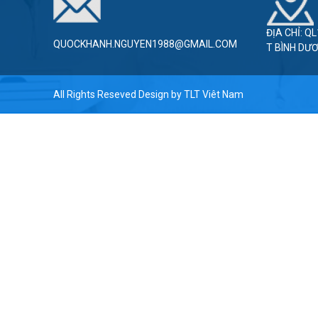
ĐỊA CHỈ: Q
QUOCKHANH.NGUYEN1988@GMAIL.COM
T BÌNH DƯ
All Rights Reseved Design by
TLT Viêt Nam