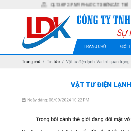
QL13. KP2. P. MỸ PHƯỚC. TX BẾN CÁT. T BÌNH DƯƠNG
TRANG CHỦ
GIỚI 
Trang chủ
Tin tức
Vật tư điện lạnh: Vai trò quan trọng
VẬT TƯ ĐIỆN LẠNH
Ngày đăng: 08/09/2024 10:22 PM
Trong bối cảnh thế giới đang đối mặt vớ