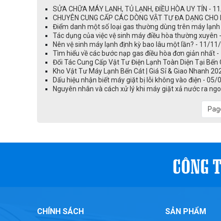
SỬA CHỮA MÁY LẠNH, TỦ LẠNH, ĐIỀU HÒA UY TÍN - 
CHUYÊN CUNG CẤP CÁC DÒNG VẬT TƯ ĐA DẠNG CHO NG
Điểm danh một số loại gas thường dùng trên máy lạnh
Tác dụng của việc vệ sinh máy điều hòa thường xuyên
Nên vệ sinh máy lạnh định kỳ bao lâu một lần? - 11/11
Tìm hiểu về các bước nạp gas điều hòa đơn giản nhất 
Đối Tác Cung Cấp Vật Tư Điện Lạnh Toàn Diện Tại Bến
Kho Vật Tư Máy Lạnh Bến Cát | Giá Sỉ & Giao Nhanh 20
Dấu hiệu nhận biết máy giặt bị lỗi không vào điện - 05
Nguyên nhân và cách xử lý khi máy giặt xả nước ra ng
Page
CÔNG T
CHÍNH SÁCH
SẢN PHẨM